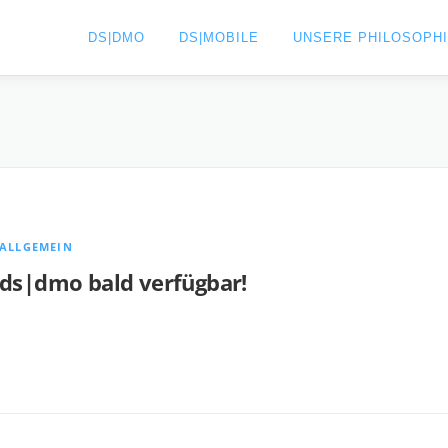
DS|DMO
DS|MOBILE
UNSERE PHILOSOPH
ALLGEMEIN
ds|dmo bald verfügbar!