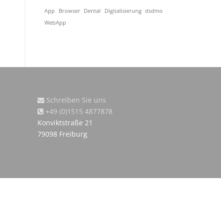
App
Browser
Dental
Digitalisierung
dsdmo
WebApp
Schreiben Sie uns
+49 (0)1515 4877878
Konviktstraße 21
79098 Freiburg